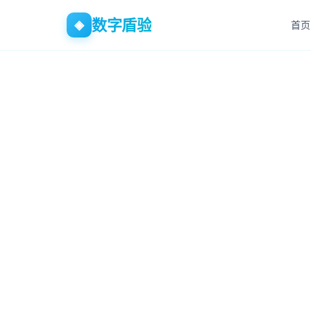
数字盾验
◈
首页