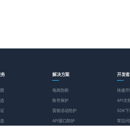
服务
解决方案
开发者
图
电商防刷
快速开
选
账号保护
API文
证
营销活动防护
SDK下
选
API接口防护
常见问