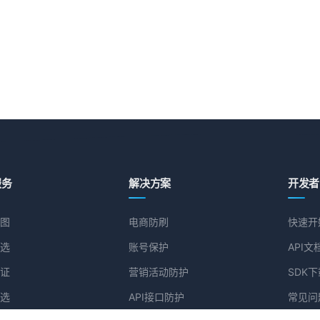
服务
解决方案
开发者
图
电商防刷
快速开
选
账号保护
API文
证
营销活动防护
SDK下
选
API接口防护
常见问