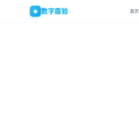
数字盾验
◈
首页