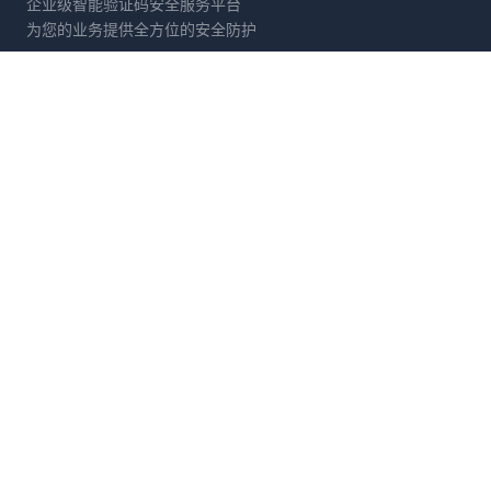
企业级智能验证码安全服务平台
为您的业务提供全方位的安全防护
产品服务
解决方案
滑动拼图
电商防刷
文字点选
账号保护
旋转验证
营销活动防护
图标点选
API接口防护
拖拽验证
数据采集防御
消除验证
金融风控
开发者
公司