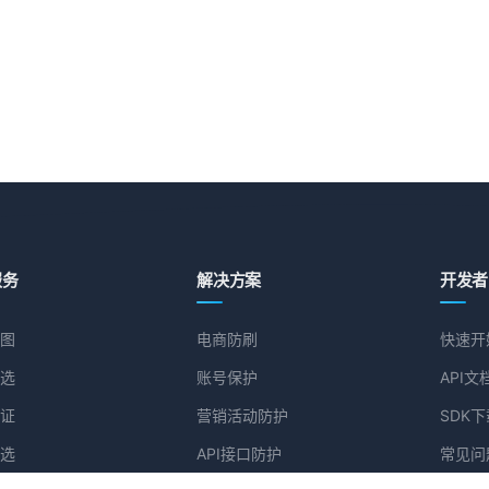
服务
解决方案
开发者
图
电商防刷
快速开
选
账号保护
API文
证
营销活动防护
SDK下
选
API接口防护
常见问