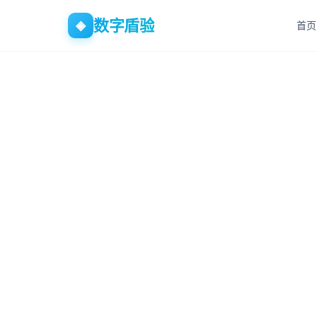
数字盾验
◈
首页