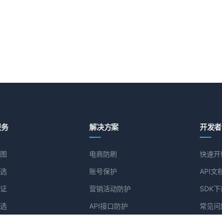
服务
解决方案
开发者
图
电商防刷
快速开
选
账号保护
API文
证
营销活动防护
SDK下
选
API接口防护
常见问