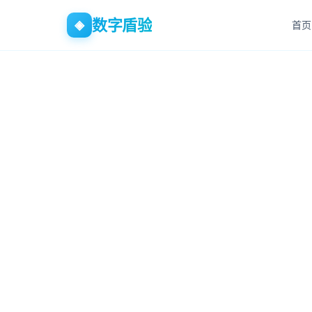
数字盾验
◈
首页