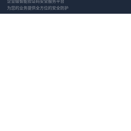
企业级智能验证码安全服务平台
为您的业务提供全方位的安全防护
产品服务
解决方案
滑动拼图
电商防刷
文字点选
账号保护
旋转验证
营销活动防护
图标点选
API接口防护
拖拽验证
数据采集防御
消除验证
金融风控
开发者
公司