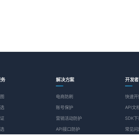
服务
解决方案
开发者
图
电商防刷
快速开
选
账号保护
API文
证
营销活动防护
SDK下
选
API接口防护
常见问