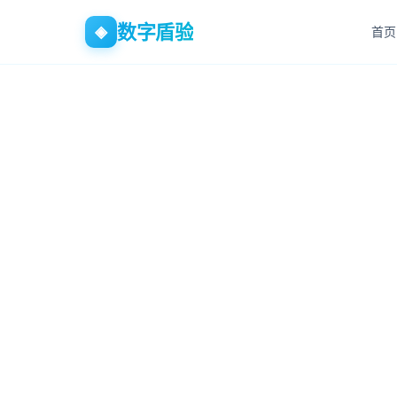
数字盾验
◈
首页