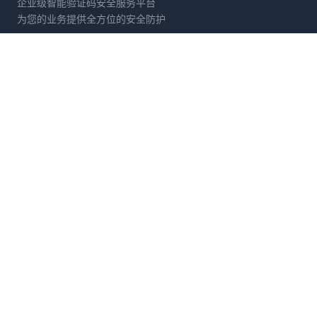
企业级智能验证码安全服务平台
为您的业务提供全方位的安全防护
产品服务
解决方案
滑动拼图
电商防刷
文字点选
账号保护
旋转验证
营销活动防护
图标点选
API接口防护
拖拽验证
数据采集防御
消除验证
金融风控
开发者
公司