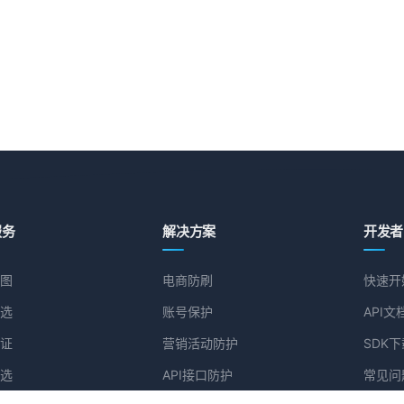
服务
解决方案
开发者
图
电商防刷
快速开
选
账号保护
API文
证
营销活动防护
SDK下
选
API接口防护
常见问