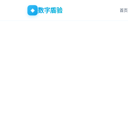
数字盾验
◈
首页