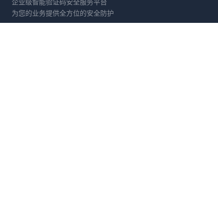
企业级智能验证码安全服务平台
为您的业务提供全方位的安全防护
产品服务
解决方案
滑动拼图
电商防刷
文字点选
账号保护
旋转验证
营销活动防护
图标点选
API接口防护
拖拽验证
数据采集防御
消除验证
金融风控
开发者
公司