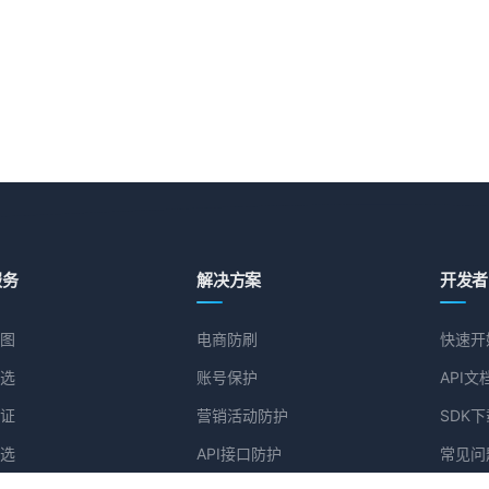
服务
解决方案
开发者
图
电商防刷
快速开
选
账号保护
API文
证
营销活动防护
SDK下
选
API接口防护
常见问