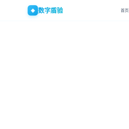
数字盾验
◈
首页