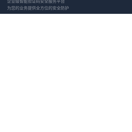
企业级智能验证码安全服务平台
为您的业务提供全方位的安全防护
产品服务
解决方案
滑动拼图
电商防刷
文字点选
账号保护
旋转验证
营销活动防护
图标点选
API接口防护
拖拽验证
数据采集防御
消除验证
金融风控
开发者
公司